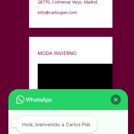
28770, Colmenar Viejo. Madrid
info@carlospiel.com
MODA INVIERNO
Hola, bienvenido a Carlos Piel.